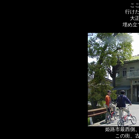
こ
行け
大
埋め立
姫路市最西側
この街、