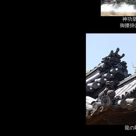
神功
御腰掛
龍の