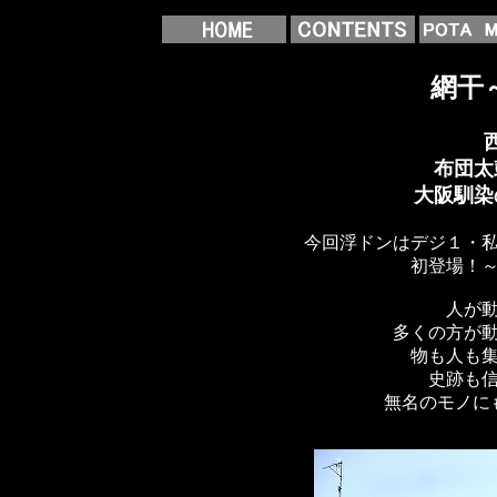
網干
布団太
大阪馴染
今回浮ドンはデジ１・
初登場！
人が
多くの方が
物も人も
史跡も
無名のモノに