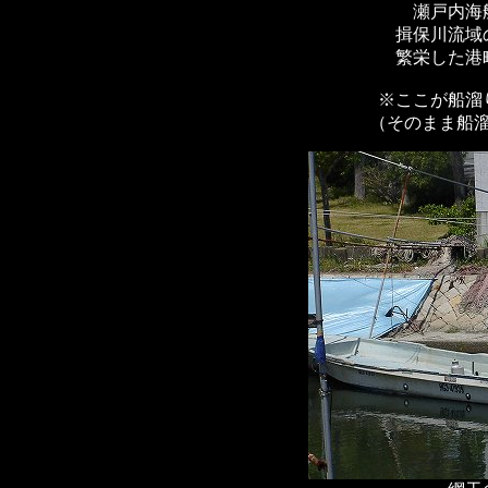
瀬戸内海
揖保川流域
繁栄した港
※ここが船溜
（そのまま船