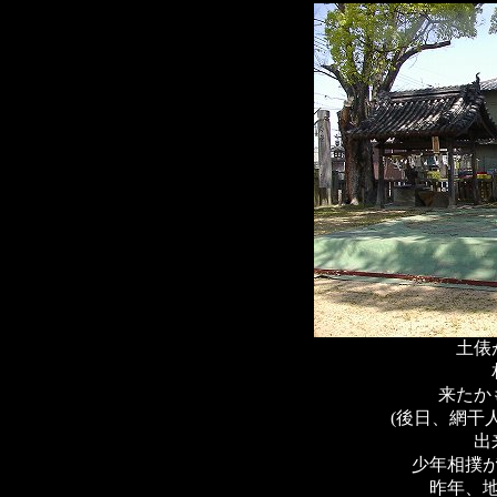
土俵
来たか
(後日、網干
出
少年相撲
昨年、