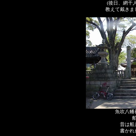
(後日、網干
教えて戴きま
魚吹八幡
昔は船
書かれ