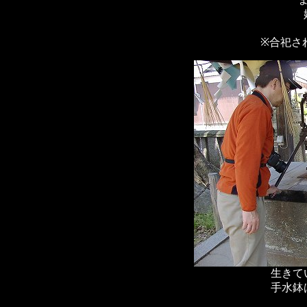
※合祀さ
生きて
手水鉢