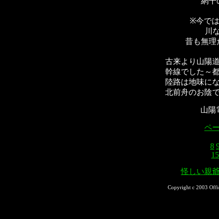
網干
※今で
川
昔も無理
古来より山陽
幹線でした～
陸路は地味に
北前舟のお陰
山陽
ペ
8
15
怪しい親
Copyright c 2003 Offi