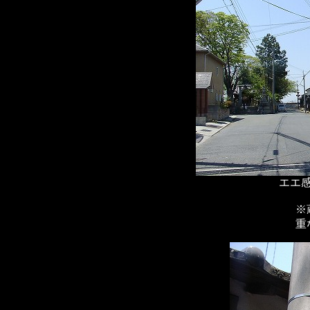
エエ
※
重