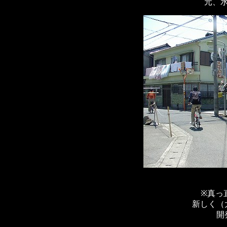
元、
※真っ
新しく（
開