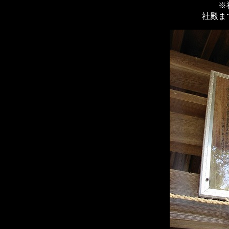
※
社殿ま