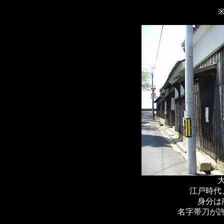
江戸時代
身分は
名字帯刀が