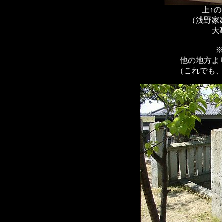
上↑
（浅野家
大
他の地方よ
（これでも