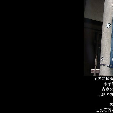
全国に横
余子
青森
此処の
この石碑