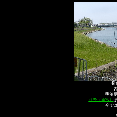
揖
明治
龍野（新宮）
今で