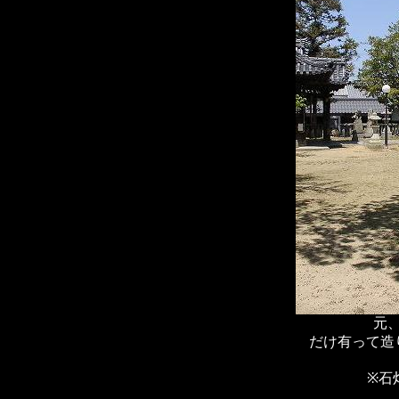
元
だけ有って造
※石