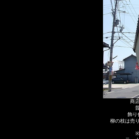
商
飾り
柳の枝は売