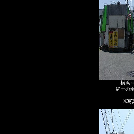
横浜
網干の
※写