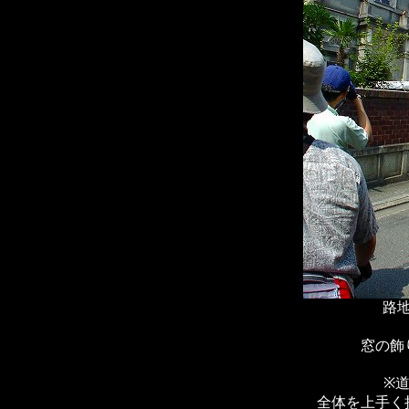
路
窓の飾
※
全体を上手く