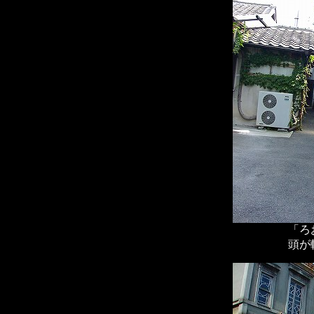
「ろ
頭が