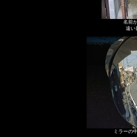
名前
遠い
ミラーの