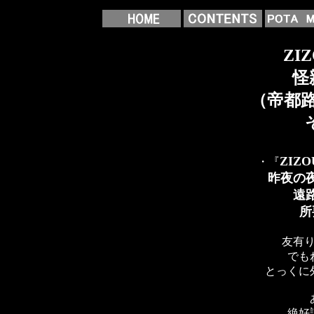
ZI
怪
（帝都
ZIZ
・『
昨夜の
遠
所
友有
でも
とっくに
絶好