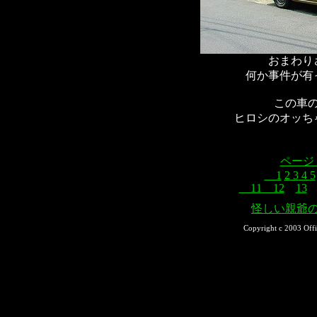
おまわり
何か事件が有
この車
ヒロシのオッち
ページ
1
2
3
4
5
11
12
13
怪しい親爺
Copyright c 2003 Offi