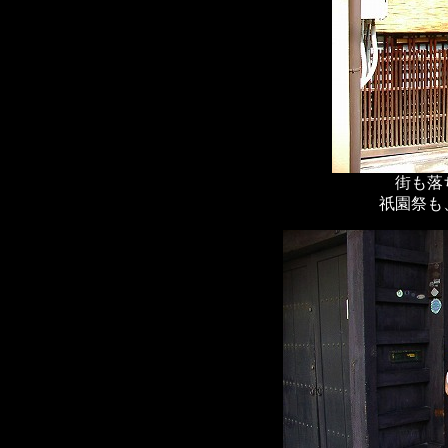
街も落
祇園祭も