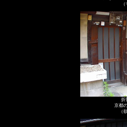
（
折
京都
（