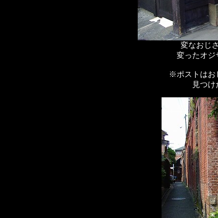
変なおじ
変ったオジ
※ポストはお
見つけ