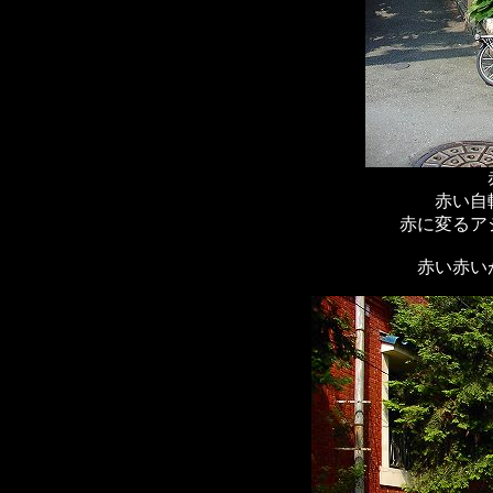
赤い自
赤に変るア
赤い赤い